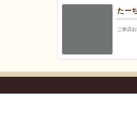
たー
ご来店お